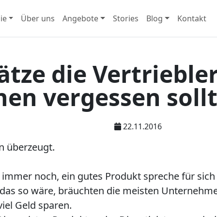
ie
Über uns
Angebote
Stories
Blog
Kontakt
tze die Vertrieble
en vergessen sollt
22.11.2016
n überzeugt.
mmer noch, ein gutes Produkt spreche für sich 
as so wäre, bräuchten die meisten Unternehme
viel Geld sparen.