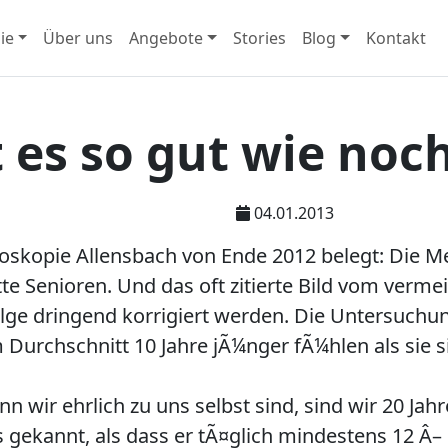
ie
Über uns
Angebote
Stories
Blog
Kontakt
 es so gut wie noch
04.01.2013
oskopie Allensbach von Ende 2012 belegt: Die Meh
te Senioren. Und das oft zitierte Bild vom verme
ge dringend korrigiert werden. Die Untersuchung
 Durchschnitt 10 Jahre jÃ¼nger fÃ¼hlen als sie s
nn wir ehrlich zu uns selbst sind, sind wir 20 Jah
 gekannt, als dass er tÃ¤glich mindestens 12 Â–