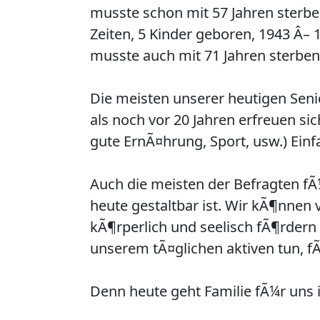
musste schon mit 57 Jahren sterbe
Zeiten, 5 Kinder geboren, 1943 Â– 
musste auch mit 71 Jahren sterben
Die meisten unserer heutigen Seni
als noch vor 20 Jahren erfreuen si
gute ErnÃ¤hrung, Sport, usw.) Ein
Auch die meisten der Befragten fÃ
heute gestaltbar ist. Wir kÃ¶nnen v
kÃ¶rperlich und seelisch fÃ¶rdern
unserem tÃ¤glichen aktiven tun, f
Denn heute geht Familie fÃ¼r uns 