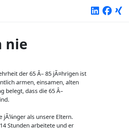
 nie
rheit der 65 Â– 85 jÃ¤hrigen ist
intlich armen, einsamen, alten
 belegt, dass die 65 Â–
ind.
re jÃ¼nger als unsere Eltern.
 14 Stunden arbeitete und er