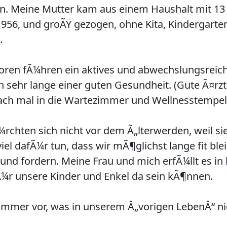
n. Meine Mutter kam aus einem Haushalt mit 13 
1956, und groÃŸ gezogen, ohne Kita, Kindergarten
.
oren fÃ¼hren ein aktives und abwechslungsreich
ch sehr lange einer guten Gesundheit. (Gute Ã¤rz
fach mal in die Wartezimmer und Wellnesstempe
¼rchten sich nicht vor dem Ã„lterwerden, weil si
iel dafÃ¼r tun, dass wir mÃ¶glichst lange fit bl
 und fordern. Meine Frau und mich erfÃ¼llt es i
Ã¼r unsere Kinder und Enkel da sein kÃ¶nnen.
immer vor, was in unserem Â„vorigen LebenÂ“ nic