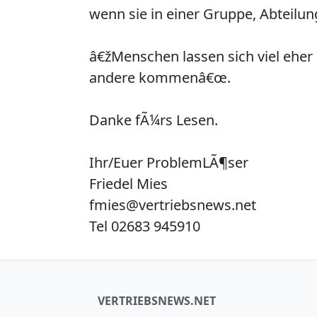
wenn sie in einer Gruppe, Abtei
â€žMenschen lassen sich viel eher
andere kommenâ€œ.
Danke fÃ¼rs Lesen.
Ihr/Euer ProblemLÃ¶ser
Friedel Mies
fmies@vertriebsnews.net
Tel 02683 945910
VERTRIEBSNEWS.NET