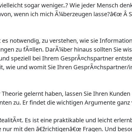
vielleicht sogar weniger..? Wie jeder Mensch den
avon, wenn ich mich Ã¼berzeugen lasse?â€œ Â­ Se
es notwendig, zu verstehen, wie sie Informati
ngen zu fÃ¤llen. DarÃ¼ber hinaus sollten Sie wi
nd speziell bei Ihrem GesprÃ¤chspartner entste
it, wie und womit Sie Ihren GesprÃ¤chspartner/
r Theorie gelernt haben, lassen Sie Ihren Kunden
ten zu. Er findet die wichtigen Argumente ganz 
t RealitÃ¤t. Es ist eine praktikable und leicht e
sie nur mit den â€žrichtigenâ€œ Fragen. Und bes