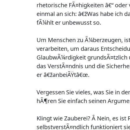
rhetorische FÃ¤higkeiten â€“ oder 
einmal an sich: â€žWas habe ich d
fÃ¼hlt er unbewusst so.
Um Menschen zu Ã¼berzeugen, ist 
verarbeiten, um daraus Entscheidu
GlaubwÃ¼rdigkeit grundsÃ¤tzlich u
das VerstÃ¤ndnis und die Sicherhe
er â€žanbeiÃŸtâ€œ.
Vergessen Sie vieles, was Sie in de
hÃ¶ren Sie einfach seinen Argumen
Klingt wie Zauberei? Â­ Nein, es is
selbstverstÃ¤ndlich funktioniert 