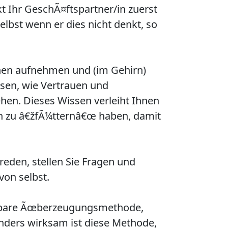
kt Ihr GeschÃ¤ftspartner/in zuerst
lbst wenn er dies nicht denkt, so
onen aufnehmen und (im Gehirn)
ssen, wie Vertrauen und
hen. Dieses Wissen verleiht Ihnen
in zu â€žfÃ¼tternâ€œ haben, damit
 reden, stellen Sie Fragen und
von selbst.
rlernbare Ãœberzeugungsmethode,
onders wirksam ist diese Methode,