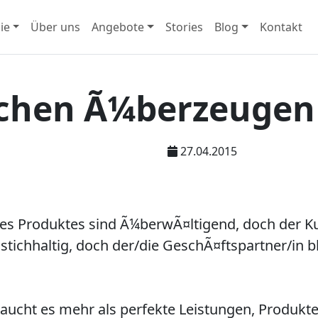
ie
Über uns
Angebote
Stories
Blog
Kontakt
schen Ã¼berzeugen
27.04.2015
es Produktes sind Ã¼berwÃ¤ltigend, doch der K
stichhaltig, doch der/die GeschÃ¤ftspartner/in bl
cht es mehr als perfekte Leistungen, Produkte