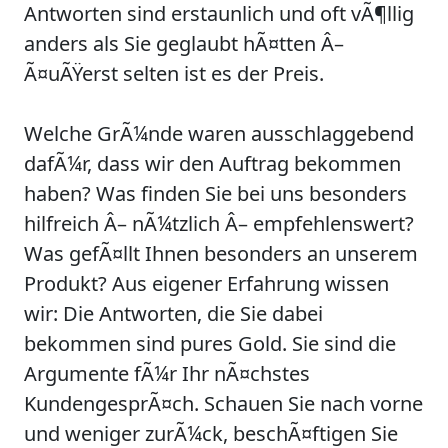
Antworten sind erstaunlich und oft vÃ¶llig
anders als Sie geglaubt hÃ¤tten Â–
Ã¤uÃŸerst selten ist es der Preis.
Welche GrÃ¼nde waren ausschlaggebend
dafÃ¼r, dass wir den Auftrag bekommen
haben? Was finden Sie bei uns besonders
hilfreich Â– nÃ¼tzlich Â– empfehlenswert?
Was gefÃ¤llt Ihnen besonders an unserem
Produkt? Aus eigener Erfahrung wissen
wir: Die Antworten, die Sie dabei
bekommen sind pures Gold. Sie sind die
Argumente fÃ¼r Ihr nÃ¤chstes
KundengesprÃ¤ch. Schauen Sie nach vorne
und weniger zurÃ¼ck, beschÃ¤ftigen Sie