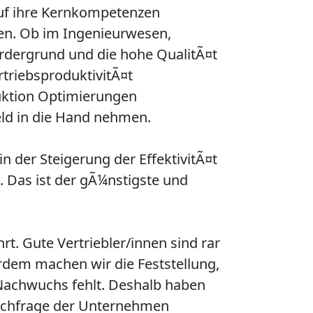
auf ihre Kernkompetenzen
ten. Ob im Ingenieurwesen,
rdergrund und die hohe QualitÃ¤t
triebsproduktivitÃ¤t
duktion Optimierungen
ld in die Hand nehmen.
 der Steigerung der EffektivitÃ¤t
 Das ist der gÃ¼nstigste und
rt. Gute Vertriebler/innen sind rar
em machen wir die Feststellung,
 Nachwuchs fehlt. Deshalb haben
Nachfrage der Unternehmen