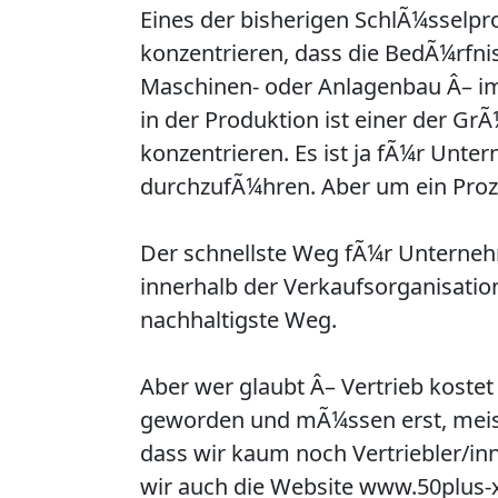
Eines der bisherigen SchlÃ¼sselpr
konzentrieren, dass die BedÃ¼rfni
Maschinen- oder Anlagenbau Â– im
in der Produktion ist einer der G
konzentrieren. Es ist ja fÃ¼r Unte
durchzufÃ¼hren. Aber um ein Proz
Der schnellste Weg fÃ¼r Unternehm
innerhalb der Verkaufsorganisati
nachhaltigste Weg.
Aber wer glaubt Â– Vertrieb kostet 
geworden und mÃ¼ssen erst, meis
dass wir kaum noch Vertriebler/in
wir auch die Website www.50plus-x