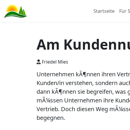
Startseite
Für S
Am Kundennut
Friedel Mies
Unternehmen kÃ¶nnen ihren Vertrieb
Kunden/in verstehen, sondern auch
dann kÃ¶nnen sie begreifen, was g
mÃ¼ssen Unternehmen ihre Kunden 
Vertrieb. Doch diesen Weg mÃ¼ss
begegnen.