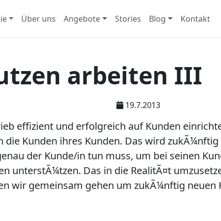
ie
Über uns
Angebote
Stories
Blog
Kontakt
zen arbeiten III
19.7.2013
 effizient und erfolgreich auf Kunden einrichte
 die Kunden ihres Kunden. Das wird zukÃ¼nftig 
enau der Kunde/in tun muss, um bei seinen Kund
unterstÃ¼tzen. Das in die RealitÃ¤t umzusetzen
en wir gemeinsam gehen um zukÃ¼nftig neuen H