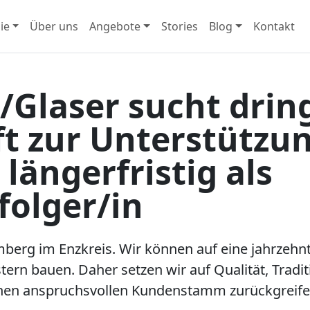
ie
Über uns
Angebote
Stories
Blog
Kontakt
/Glaser sucht drin
t zur Unterstützu
längerfristig als
folger/in
mberg im Enzkreis. Wir können auf eine jahrzehn
ern bauen. Daher setzen wir auf Qualität, Tradi
inen anspruchsvollen Kundenstamm zurückgreife